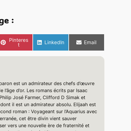
ge :
S
Pinteres
S
S
LinkedIn
Email
h
t
h
h
a
a
a
r
r
r
e
e
e
o
o
o
n
n
n
ebaron est un admirateur des chefs d’œuvre
e l’âge d’or. Les romans écrits par Isaac
hilip José Farmer, Clifford D Simak et
dont il est un admirateur absolu. Elijaah est
second roman : Voyageant sur l’Aquarius avec
rranée, cet être divin vient sauver
ser vers une nouvelle ère de fraternité et