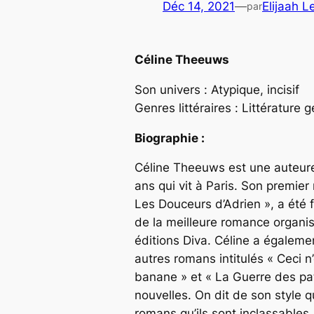
Déc 14, 2021
—
Elijaah 
par
Céline Theeuws
Son univers :
Atypique, incisif
Genres littéraires :
Littérature g
Biographie :
Céline Theeuws est une auteur
ans qui vit à Paris. Son premier 
Les Douceurs d’Adrien », a été f
de la meilleure romance organis
éditions Diva. Céline a égaleme
autres romans intitulés « Ceci n
banane » et « La Guerre des pat
nouvelles. On dit de son style q
romans qu’ils sont inclassables.