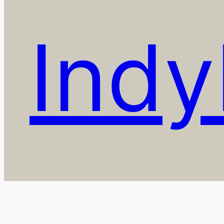
Indy
icio