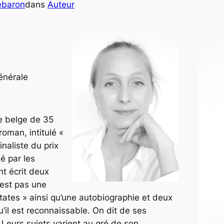
Lebaron
dans
Auteur
énérale
e belge de 35
roman, intitulé «
inaliste du prix
é par les
nt écrit deux
’est pas une
ates » ainsi qu’une autobiographie et deux
u’il est reconnaissable. On dit de ses
 Leurs sujets varient au gré de son