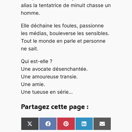
alias la tentatrice de minuit chasse un
homme.
Elle déchaine les foules, passionne
les médias, bouleverse les sensibles.
Tout le monde en parle et personne
ne sait.
Qui est-elle ?
Une avocate désenchantée.
Une amoureuse transie.
Une amie.
Une tueuse en série…
Partagez cette page :
S
S
S
S
S
X
F
P
L
E
h
h
h
h
h
(
a
i
i
m