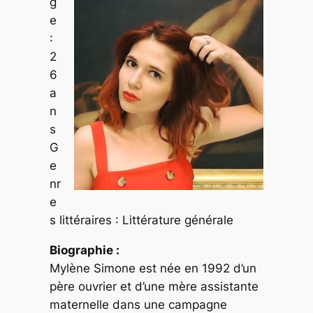
g
e
:
2
6
a
n
s
G
e
nr
e
s littéraires : Littérature générale
Biographie :
Mylène Simone est née en 1992 d’un
père ouvrier et d’une mère assistante
maternelle dans une campagne