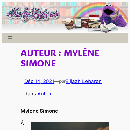
Aller
au
contenu
AUTEUR : MYLÈNE
SIMONE
Déc 14, 2021
—
Elijaah Lebaron
par
dans
Auteur
Mylène Simone
Â