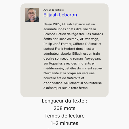
a
a
a
a
a
T
c
n
n
a
r
r
r
r
r
w
e
t
k
i
Auteur de l’article :
e
e
e
e
e
i
b
e
e
l
Elijaah Lebaron
o
o
o
o
o
t
o
r
d
n
n
n
n
n
t
o
e
I
Né en 1965, Elijaah Lebaron est un
e
k
s
n
admirateur des chefs d’œuvre de la
r
t
Science Fiction de l’âge d’or. Les romans
)
écrits par Isaac Asimov, AE Van Vogt,
Philip José Farmer, Clifford D Simak et
surtout Frank Herbert dont il est un
admirateur absolu. Elijaah est en train
d’écrire son second roman : Voyageant
sur l’Aquarius avec des migrants en
méditerranée, cet être divin vient sauver
l’humanité et la propulser vers une
nouvelle ère de fraternité et
d’abondance. Seulement si on l’autorise
à débarquer sur la terre ferme.
Longueur du texte :
268 mots
Temps de lecture
1–2 minutes